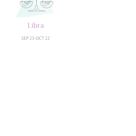
Libra
Escorpio
SEP 23-OCT 22
OCT 23-NOV 21
Sagitario
Capricornio
NOV 22-DIC 21
DIC 22-ENE 19