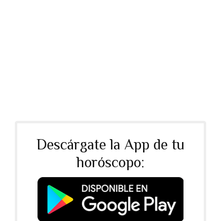
Acuario
Piscis
ENE 20-FEB 18
FEB 19-MAR 20
Descárgate la App de tu
horóscopo: