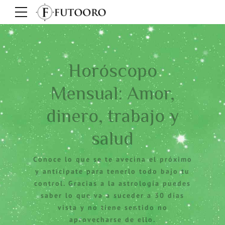
Horóscopo
Mensual: Amor,
dinero, trabajo y
salud
Conoce lo que se te avecina el próximo
y antícipate para tenerlo todo bajo tu
control. Gracias a la astrología puedes
saber lo que va a suceder a 30 días
vista y no tiene sentido no
aprovecharse de ello.