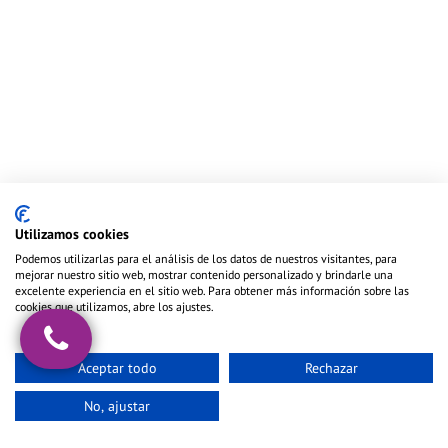
Sagitario
Capricornio
NOV 22-DIC 21
DIC 22-ENE 19
Utilizamos cookies
Podemos utilizarlas para el análisis de los datos de nuestros visitantes, para
mejorar nuestro sitio web, mostrar contenido personalizado y brindarle una
excelente experiencia en el sitio web. Para obtener más información sobre las
cookies que utilizamos, abre los ajustes.
Acuario
Piscis
ENE 20-FEB 18
FEB 19-MAR 20
Aceptar todo
Rechazar
No, ajustar