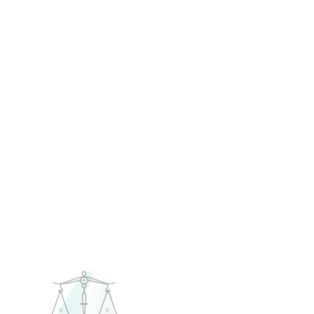
Géminis
Cancer
MAY 21-JUN 20
JUN 21-JUL 22
Leo
Virgo
JUL 23-AGO 22
AGO 23-SEP 22