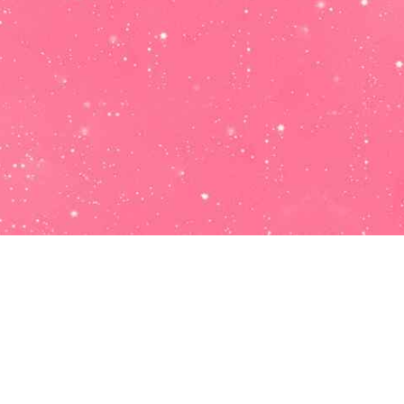
Salud:
Tu salud para el mes de Agosto no se va a caracterizar
por ser la mejor, pero te debes convertir en una persona
valiente ante cada pequeño obstáculo que va a ir surgiendo
en tu entorno. Debes sobreponerte o de lo contrario será
imposible superar esta situación.