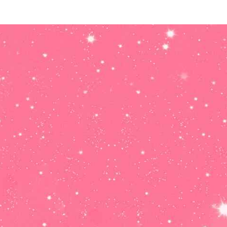
Horóscopo
Mañana
ACUARIO: Amor,
dinero, trabajo y
salud