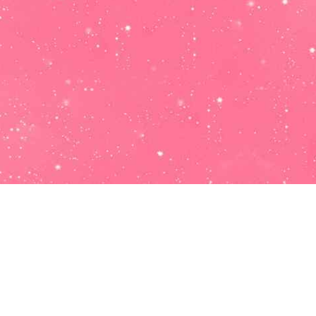
Salud:
El movimiento se demuestra caminando, así que si
quieres cambiar tu estilo de vida, debes empezarlo tú y hoy
puede ser ese día. Sal a la calle a correr o apuntate a un
gimnasio, tu cuerpo en pocos dias empezara a cambiar.
Trabajo:
los problemas siempre estarán presentes, no tienes