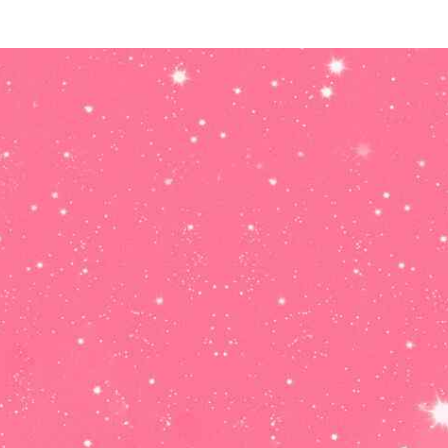
Horóscopo
Mañana
CANCER: Amor,
dinero, trabajo y
salud