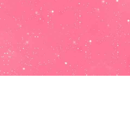
Salud:
Debes modificar la dieta que estás consumiendo, para
que te sientas con más energía y vitalidad, mejorando tu
calidad de vida de una forma extraordinaria. Si no sabes por
donde empezar, busca ayuda en un nutriconista que te guie
en este cambio tan beneficioso para tu organismo.