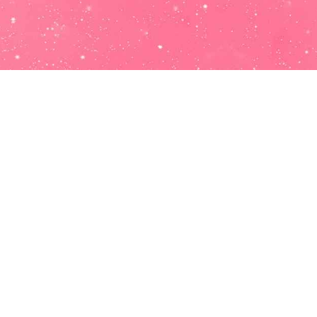
Salud:
Deja de preguntarte que puedes hacer mejor para
mejorar tu salud y empieza ya a ponerle remedio. Adquiere
buenos habitos alimenticios y empieza a hacer ejercicio
regularmente dejando a un lado el sedentarismo. Solo así
lograrás sentirte más fuerte y con más energía para disfrutar
del día a día.
Trabajo:
En el trabajo este mes de Agosto empezarás a
sentirte integrado y tu etapa de adaptación habrá acabado.
Aprovecha este momento para asentarte del todo en tu
puesto de trabajo y demostrar toda tu energia y implicación
con la empresa.