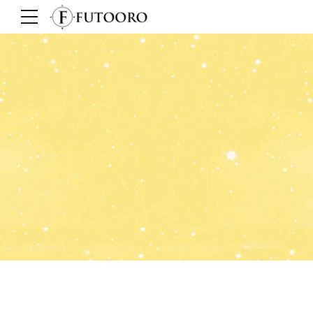
Tarot Lenormand
Se trata de un tipo de tarot que hoy
en día es utilizado por tarotistas
profesionales diseñado por la
reconocida vidente Madame
Lenormand.
Tirada de Cartas
Selecciona 3 cartas de la baraja del tarot que consta de un
total de 78 cartas: