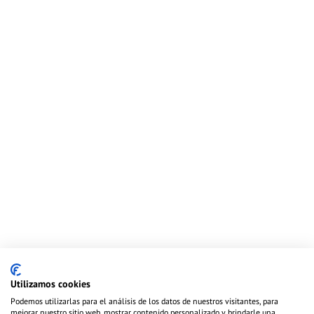
Sagitario
Capricornio
NOV 22-DIC 21
DIC 22-ENE 19
Acuario
Piscis
ENE 20-FEB 18
FEB 19-MAR 20
Utilizamos cookies
Podemos utilizarlas para el análisis de los datos de nuestros visitantes, para
mejorar nuestro sitio web, mostrar contenido personalizado y brindarle una