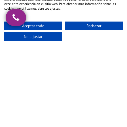
excelente experiencia en el sitio web. Para obtener más información sobre las
cookies que utilizamos, abre los ajustes.
Llama ahora y sal de dudas
Aceptar todo
Rechazar
911 229 587
No, ajustar
806 511 219
Solo mayores edad. Coste 911: Gratis con tarifa plana, móvil en
función de tarifa contratada. Coste 806: Red fija: 1,21€ (IVA incl.) y
red móvil: 1,57€ (IVA incl.). + Info en
Notas legales
Teléfonos de las 3 mejores videntes buenas y baratas de
España