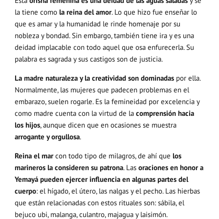
Esta
orisha femenina es una deidad de las aguas saladas
y se
la tiene como
la reina del amor
. Lo que hizo fue enseñar lo
que es amar y la humanidad le rinde homenaje por su
nobleza y bondad. Sin embargo, también tiene ira y es una
deidad implacable con todo aquel que osa enfurecerla. Su
palabra es sagrada y sus castigos son de justicia.
La madre naturaleza y la creatividad son dominadas
por ella.
Normalmente, las mujeres que padecen problemas en el
embarazo, suelen rogarle. Es la femineidad por excelencia y
como madre cuenta con la virtud de la
comprensión hacia
los hijos
, aunque dicen que en ocasiones se muestra
arrogante y orgullosa
.
Reina el mar
con todo tipo de milagros, de ahí que
los
marineros la consideren su patrona
. Las
oraciones en honor a
Yemayá pueden ejercer influencia en algunas partes del
cuerpo
: el hígado, el útero, las nalgas y el pecho. Las hierbas
que están relacionadas con estos rituales son: sábila, el
bejuco ubi, malanga, culantro, majagua y laisimón.