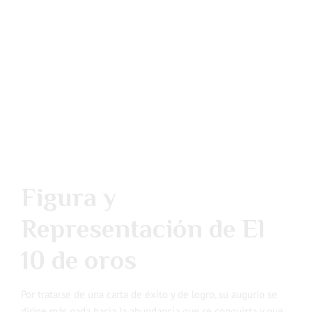
Figura y
Representación de El
10 de oros
Por tratarse de una carta de éxito y de logro, su augurio se
dirige más nada hacia la abundancia que se conquista y que