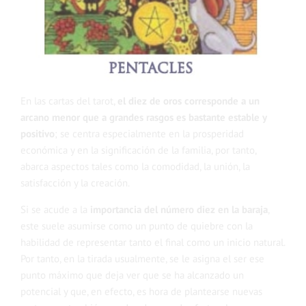
En las cartas del tarot,
el diez de oros corresponde a un
arcano menor que a grandes rasgos es bastante estable y
positivo
; se centra especialmente en la prosperidad
económica y en la significación de la familia, por tanto,
abarca aspectos tales como la comodidad, la unión, la
satisfacción y la creación.
Si se acude a la
importancia del número diez en la baraja
,
este suele asumirse como un punto de quiebre con la
habilidad de representar tanto el final como un inicio natural.
Por tanto, en la tirada usualmente, se le asigna el ser ese
punto máximo que deja ver que se ha alcanzado un
potencial y que, en efecto, es hora de plantearse nuevas