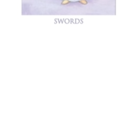
En la numerología,
el dos es dualidad
, por tanto, puede ser la
consciencia y la inconsciencia; de otro lado, esta cifra
también va de la mano con la capacidad de
ver las cosas
desde dos puntos de vista
y sobre todo con el objetivo de
lograr adaptarse cuando llegan situaciones adversas.
Tal y como si se tratara de dos cuchillas que se cruzan, esta
carta, revela a una mujer sentada bajo la luz de la luna que
empuña en cada mano una espada, esto permite que su
significado para el consultante, no sea simplemente la
ausencia o presencia de problemas, más bien, se trata de
encontrarse en la posición adecuada para
mediar y
solucionar conflictos
.
Es común que toda decisión complicada genere el deseo de